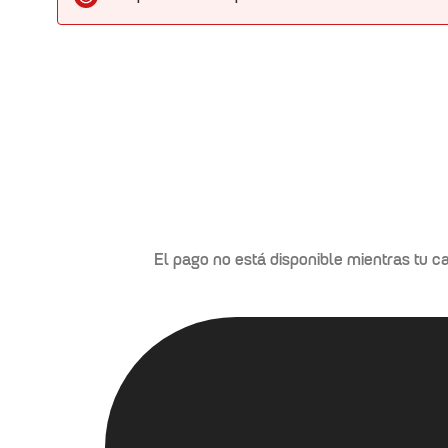
nor de
a
El pago no está disponible mientras tu ca