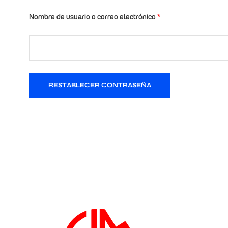
Nombre de usuario o correo electrónico
*
nor de
RESTABLECER CONTRASEÑA
a