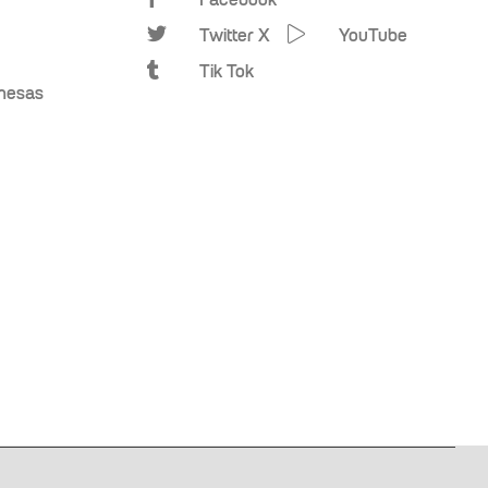
Twitter X
YouTube
Tik Tok
omesas