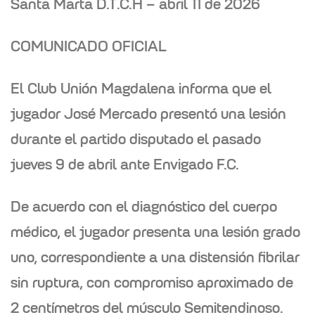
Santa Marta D.T.C.H – abril 11 de 2026
COMUNICADO OFICIAL
nor de
El Club Unión Magdalena informa que el
jugador
José Mercado
presentó una lesión
a
durante el partido disputado el pasado
jueves 9 de abril ante Envigado F.C.
De acuerdo con el diagnóstico del cuerpo
médico, el jugador presenta una
lesión grado
uno
, correspondiente a una
distensión fibrilar
sin ruptura
, con compromiso aproximado de
2 centímetros del músculo Semitendinoso.