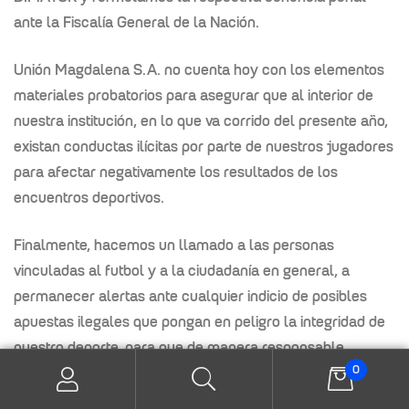
ante la Fiscalía General de la Nación.
Unión Magdalena S.A. no cuenta hoy con los elementos
materiales probatorios para
asegurar que al interior de
nuestra institución, en lo que va corrido del presente año,
existan conductas ilícitas por parte de nuestros jugadores
para afectar
negativamente los resultados de los
encuentros deportivos.
Finalmente, hacemos un llamado a las personas
vinculadas al futbol y a la
ciudadanía en general, a
permanecer alertas ante cualquier indicio de posibles
apuestas ilegales que pongan en peligro la integridad de
nuestro deporte, para que
de manera responsable
0
interpongan las correspondientes denuncias ante las
autoridades competentes.