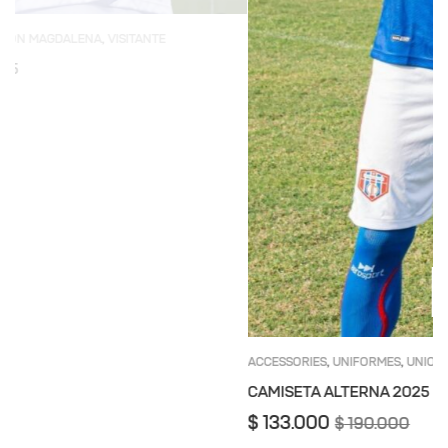
A
M
C
ACCESSORIES
UNIFORMES
UNION MAGDALENA
VISITANTE
,
,
,
CAMISETA ALTERNA 2025
$
133.000
$
$
190.000