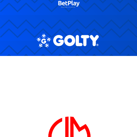
лотереи в казахстане
https://signorita.ru/
spicybet
1xbet giriş
https://wazambacasino.top/
мелбет слоты