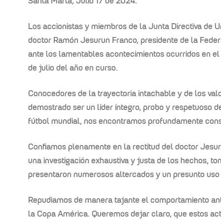
Santa Marta, Julio 17 de 2024.
Los accionistas y miembros de la Junta Directiva de 
nor de
doctor
Ramón Jesurun Franco, presidente de la Fede
ante los lamentables acontecimientos ocurridos en e
de julio del año en curso.
a
Conocedores de la trayectoria intachable y de los val
demostrado ser un líder íntegro, probo y respetuoso de
fútbol mundial, nos encontramos profundamente const
Confiamos plenamente en la rectitud del doctor Jesu
una investigación exhaustiva y justa de los hechos, t
presentaron numerosos altercados y un presunto uso d
Repudiamos de manera tajante el comportamiento antid
la Copa América. Queremos dejar claro, que estos acto