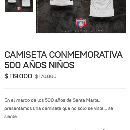
nor de
a
CAMISETA CONMEMORATIVA
500 AÑOS NIÑOS
$
119.000
$
170.000
En el marco de los 500 años de Santa Marta,
presentamos una camiseta que no solo se viste… se
siente.