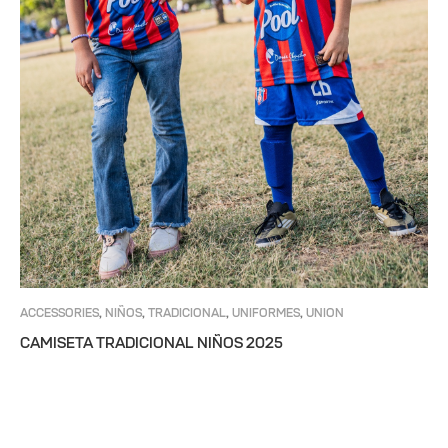
ACCESSORIES
NIÑOS
TRADICIONAL
UNIFORMES
UNION
,
,
,
,
MAGDALENA
CAMISETA TRADICIONAL NIÑOS 2025