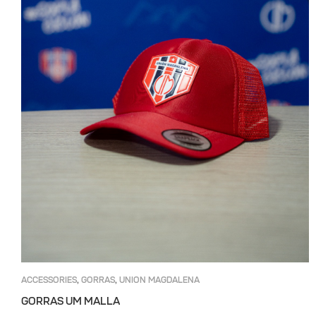
ACCESSORIES
GORRAS
UNION MAGDALENA
,
,
GORRAS UM MALLA