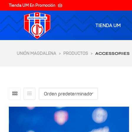
Tienda UM En Promoción
TIENDA UM
UNIÓN MAGDALENA
PRODUCTOS
>
>
ACCESSORIES
Orden predeterminado
yores de