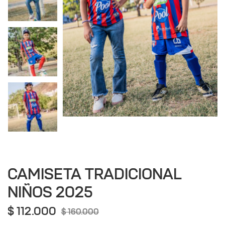
nor de
a
CAMISETA TRADICIONAL
NIÑOS 2025
$
112.000
$
160.000