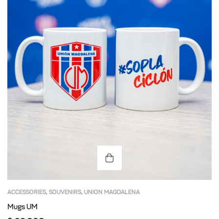
ACCESSORIES
SOUVENIRS
UNION MAGDALENA
,
,
Mugs UM