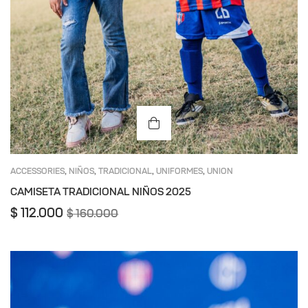
ACCESSORIES
NIÑOS
TRADICIONAL
UNIFORMES
UNION
,
,
,
,
MAGDALENA
CAMISETA TRADICIONAL NIÑOS 2025
$
112.000
$
160.000