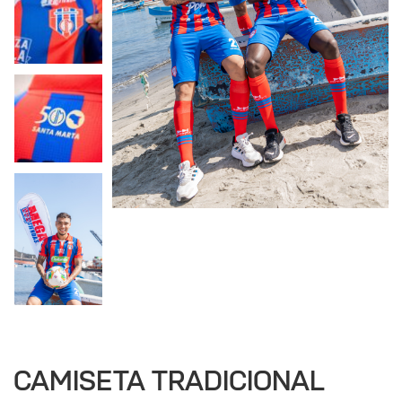
nor de
a
CAMISETA TRADICIONAL