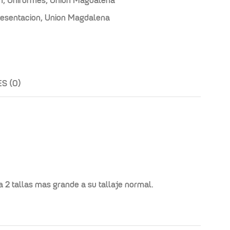
n
,
Uniformes
,
Union Magdalena
esentacion
,
Union Magdalena
S (0)
2 tallas mas grande a su tallaje normal.