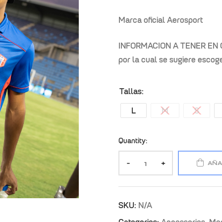
Marca oficial Aerosport
INFORMACION A TENER EN CU
por la cual se sugiere escoge
Tallas
L
M
S
Quantity:
-
+
AÑA
SKU:
N/A