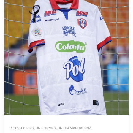
ACCESSORIES
UNIFORMES
UNION MAGDALENA
,
,
,